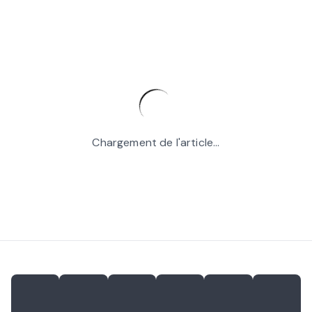
Chargement de l'article...