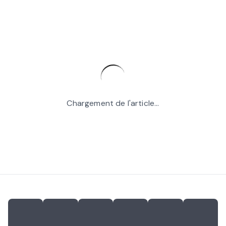
Chargement de l'article...