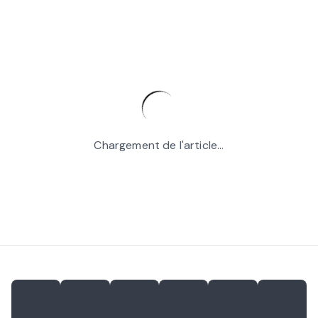
Chargement de l'article...