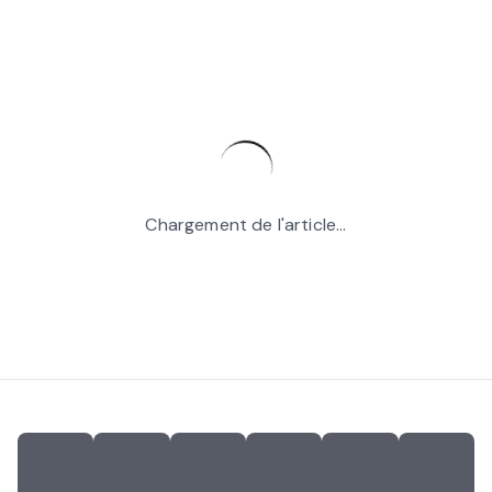
Chargement de l'article...