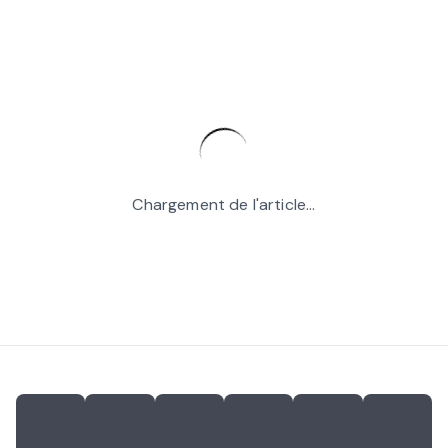
Chargement de l'article...