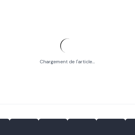
Chargement de l'article...