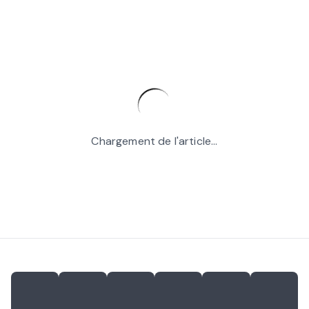
Chargement de l'article...