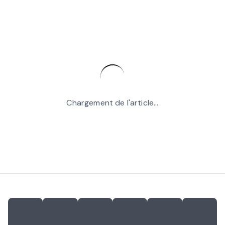
Chargement de l'article...