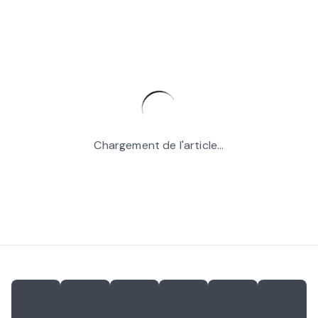
Chargement de l'article...