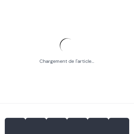
Chargement de l'article...