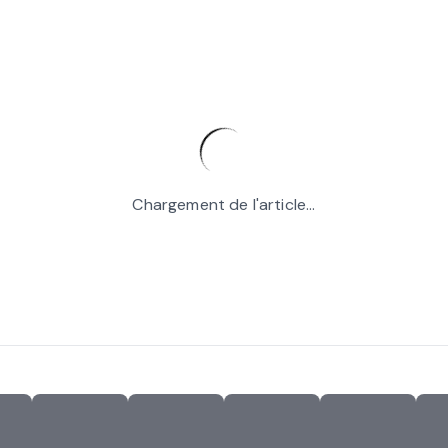
Chargement de l'article...