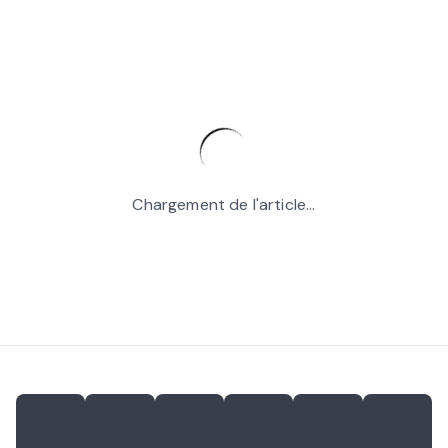
Chargement de l'article...