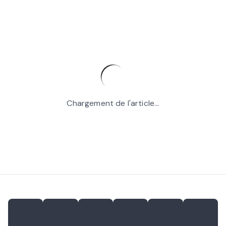
Chargement de l'article...