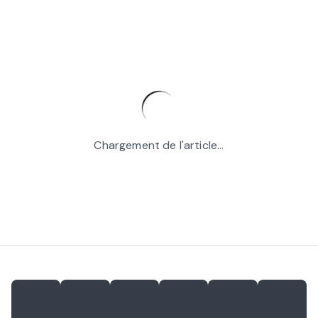
Chargement de l'article...