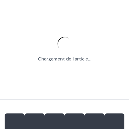
Chargement de l'article...